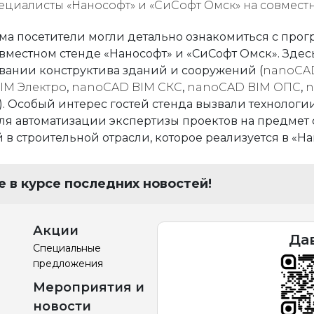
ума посетители могли детально ознакомиться с пр
овместном стенде «Нанософт» и «СиСофт Омск». Зд
ании конструктива зданий и сооружений (
nanoCAD
IM Электро
,
nanoCAD BIM СКС
,
nanoCAD BIM ОПС
,
n
). Особый интерес гостей стенда вызвали технологи
 автоматизации экспертизы проектов на предмет с
строительной отрасли, которое реализуется в «Нано
 в курсе последних новостей!
Акции
Да
Специальные
предложения
Мероприятия и
новости