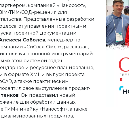
е
партнером, компанией «Нанософт»,
ния
я и автоматики
 BIM/ТИМ/СОД-решения для
тельства. Представленные разработки
оды
 решения
оцесса: от управления проектными
уска проектной документации.
Алексей Соболев
, менеджер по
ция
ектами недвижимости
омпании «СиСофт Омск», рассказал,
 используя основной инструментарий
йств
сы
емых этой системой задач
лендарное и ресурсное планирование,
 в формате XML и выпуск проекта.
я и автоматики
CAD, а также практическим
освятил свое выступление продакт-
атенков
. Он представил новый
ожение для обработки данных
 ТИМ-линейку «Нанософт», а также
ециализированных продуктов,