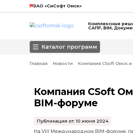
НТП Трубопровод
SCAD Soft
ЗАО «СиСофт Омск»
Комплексные реше
САПР, BIM, Докум
ЛИРА СЕРВИС
Технософт
Каталог программ
ГК Астра
Главная
Новости
Компания CSoft Омск и
Направление
Компания CSoft Ом
3D-моделирование
BIM
Автоматизирова
BIM-форуме
Популярные САПР
Базовые САПР
Инженерные сет
Обработка сканированных изображе
Оформление чертежей
ПОС, ППР
Публикация от: 10 июня 2024
СПДС
СПДС КМ
СПДС, КЖИ, КЖ
На VIII Международном BIM-форуме, 