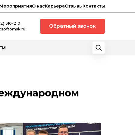
Мероприятия
О нас
Карьера
Отзывы
Контакты
12) 310-210
Обратный звонок
csoftomsk.ru
ги
 Международном