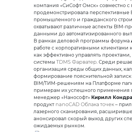
Строительство и архитектура
ЕСКД
Машиностроени
компания «СиСофт Омск» совместно с 
Инженерный анализ
Электротехнические реше
Системы контрол
продемонстрировала перспективные
промышленного и гражданского строи
Инженерные изыскания
Магистральные трубопров
Технологические
охватывают различные аспекты BIM-пр
данными до автоматизированного вып
Документооборот
Электронный архив
Визуализация
В рамках деловой программы форума
Нормативно-техническая документа
Другое
Управление объ
работе с корпоративными клиентами к
как эффективно управлять проектами,
Разработка радиоэлектронных устро
Расчетное ПО
Облачные серви
системы
TDMS Фарватер
. Среди реша
Операционные системы
Защита данных
Каталоги
организация среды общих данных, ка
формирование пояснительной записки
Корпоративные системы
Системы контрол
BIM/ТИМ-решениям на Платформе nano
примерам их успешного применения п
менеджер «Нанософт»
Кирилл Кондр
продукт
nanoCAD Облака точек
– прил
лазерного сканирования, расширившее
анонсировал скорый выход других сп
ожидаемых рынком.