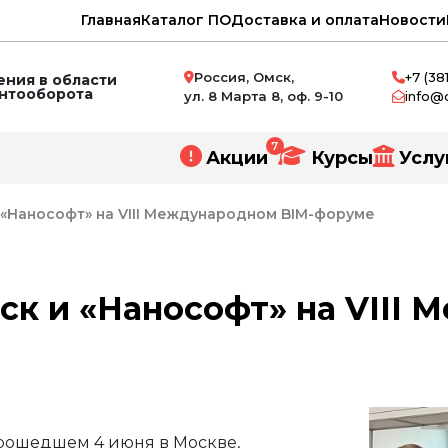
Главная
Каталог ПО
Доставка и оплата
Новости
Россия, Омск,
+7 (38
ния в области
ентооборота
ул. 8 Марта 8, оф. 9-10
info@
7
Акции
Курсы
Услу
 «Нанософт» на VIII Международном BIM-форуме
ск и «Нанософт» на VIII
нное проектирование
и
ний
прошедшем 4 июня в Москве,