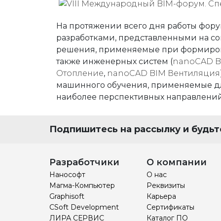
На протяжении всего дня работы фор
разработками, представленными на с
решения, применяемые при формиров
также инженерных систем (
nanoCAD B
Отопление
,
nanoCAD BIM Вентиляция
машинного обучения, применяемые для
наиболее перспективных направлений в 
Подпишитесь на рассылку и будьте
Разработчики
О компании
Нанософт
О нас
Магма-Компьютер
Реквизиты
Graphisoft
Карьера
CSoft Development
Сертификаты
ЛИРА СЕРВИС
Каталог ПО