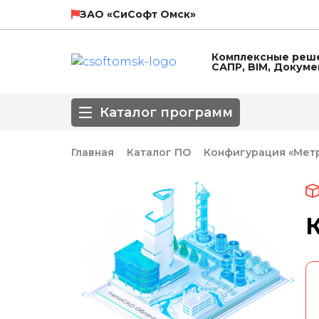
НТП Трубопровод
SCAD Soft
ЗАО «СиСофт Омск»
Комплексные реше
САПР, BIM, Докум
ЛИРА СЕРВИС
Технософт
Каталог программ
ГК Астра
Главная
Каталог ПО
Конфигурация «Мет
Направление
3D-моделирование
BIM
Автоматизирова
Популярные САПР
Базовые САПР
Инженерные сет
Обработка сканированных изображе
Оформление чертежей
ПОС, ППР
СПДС
СПДС КМ
СПДС, КЖИ, КЖ