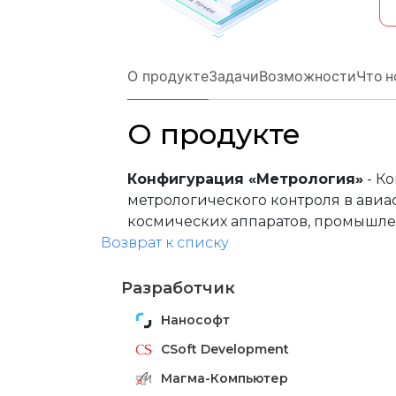
Строительство и архитектура
ЕСКД
Машиностроени
Инженерный анализ
Электротехнические реше
Системы контрол
Инженерные изыскания
Магистральные трубопров
Технологические
О продукте
Задачи
Возможности
Что н
Документооборот
Электронный архив
Визуализация
О продукте
Нормативно-техническая документа
Другое
Управление объ
Разработка радиоэлектронных устро
Расчетное ПО
Облачные серви
Конфигурация «Метрология»
- К
Операционные системы
Защита данных
Каталоги
метрологического контроля в авиа
космических аппаратов, промышлен
Корпоративные системы
Системы контрол
Возврат к списку
Разработчик
Нанософт
CSoft Development
Магма-Компьютер