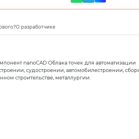
е
ния
я и автоматики
оды
 решения
ового?
О разработчике
ция
ектами недвижимости
йств
сы
омпонент nanoCAD Облака точек для автоматизации
строении, судостроении, автомобилестроении, сбор
ном строительстве, металлургии.
я и автоматики