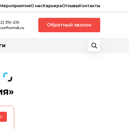
Мероприятия
О нас
Карьера
Отзывы
Контакты
12) 310-210
Обратный звонок
csoftomsk.ru
ги
ия»
ю