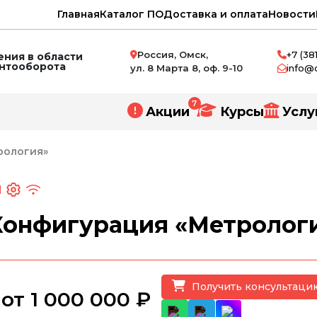
Главная
Каталог ПО
Доставка и оплата
Новости
Россия, Омск,
+7 (38
ния в области
ентооборота
ул. 8 Марта 8, оф. 9-10
info@
7
Акции
Курсы
Услу
рология»
нное проектирование
Конфигурация «Метролог
и
ний
Получить консультаци
от 1 000 000 ₽