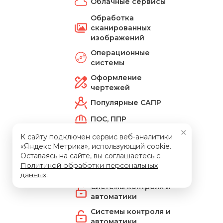
Облачные сервисы
Обработка
сканированных
изображений
Операционные
системы
Оформление
чертежей
Популярные САПР
ПОС, ППР
✕
Разработка
К сайту подключен сервис веб-аналитики
радиоэлектронных
«Яндекс.Метрика», использующий cookie.
устройств
Оставаясь на сайте, вы соглашаетесь с
Политикой обработки персональных
Расчетное ПО
данных
.
Системы контроля и
автоматики
Системы контроля и
автоматики