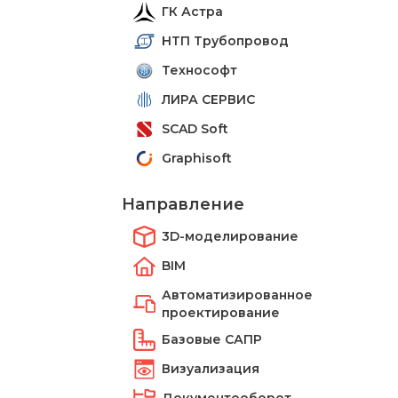
ГК Астра
НТП Трубопровод
Технософт
ЛИРА СЕРВИС
SCAD Soft
Graphisoft
Направление
3D-моделирование
BIM
Автоматизированное
проектирование
Базовые САПР
Визуализация