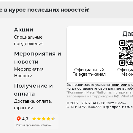
 в курсе последних новостей!
Акции
Да
Специальные
предложения
Мероприятия и
новости
Мероприятия
Официальный
Офици
Telegram-канал
Max-
Новости
Получение и
Вы принимаете условия
политики в 
когда оставляете свои данные в любо
*Компания Meta Platforms Inc. призн
оплата
запрещена на территории РФ. WhatsA
Доставка, оплата,
© 2007 - 2026 ЗАО «СиСофт Омск»
ОГРН: 1075504002221 Юр.адрес: г. Омск, 
гарантии