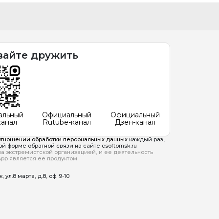
вайте дружить
альный
Официальный
Официальный
канал
Rutube-канал
Дзен-канал
отношении обработки персональных данных
каждый раз,
й форме обратной связи на сайте csoftomsk.ru
ана экстремистской организацией, и ее деятельность
pp является ее продуктом.
ул.8 марта, д.8, оф. 9-10