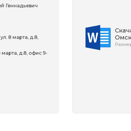
е
ей Геннадьевич
ния
я и автоматики
оды
 решения
Скач
Омск
л. 8 марта, д.8,
Размер
ция
ектами недвижимости
 марта, д.8, офис 9-
йств
сы
я и автоматики