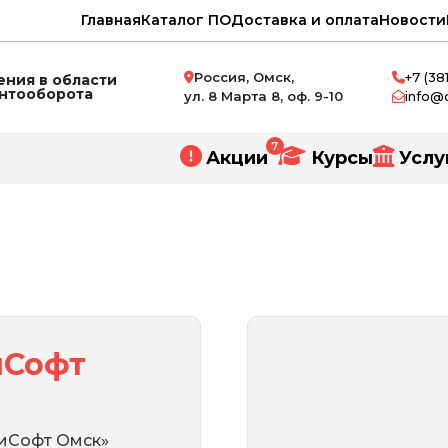
Главная
Каталог ПО
Доставка и оплата
Новости
Россия, Омск,
+7 (38
ния в области
ентооборота
ул. 8 Марта 8, оф. 9-10
info@
7
Акции
Курсы
Услу
нное проектирование
и
иСофт
ний
СиСофт Омск»