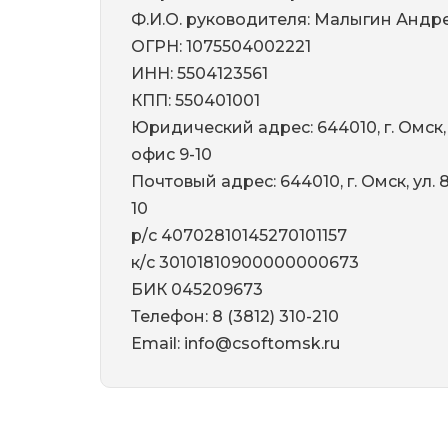
Строительство и архитектура
ЕСКД
Машиностроени
Ф.И.О. руководителя: Малыгин Андр
Инженерный анализ
Электротехнические реше
Системы контрол
ОГРН: 1075504002221
ИНН: 5504123561
Инженерные изыскания
Магистральные трубопров
Технологические
КПП: 550401001
Документооборот
Электронный архив
Визуализация
Юридический адрес: 644010, г. Омск, у
Нормативно-техническая документа
Другое
Управление объ
офис 9-10
Почтовый адрес: 644010, г. Омск, ул. 8
Разработка радиоэлектронных устро
Расчетное ПО
Облачные серви
10
Операционные системы
Защита данных
Каталоги
р/с 40702810145270101157
к/с 30101810900000000673
Корпоративные системы
Системы контрол
БИК 045209673
Телефон:
8 (3812) 310-210
Email:
info@csoftomsk.ru