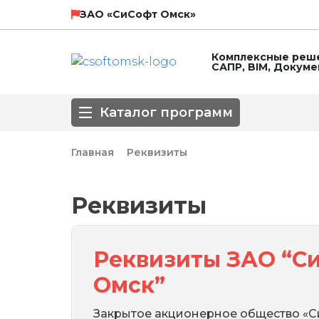
НТП Трубопровод
SCAD Soft
ЗАО «СиСофт Омск»
Комплексные реше
САПР, BIM, Докум
ЛИРА СЕРВИС
Технософт
Каталог программ
ГК Астра
Главная
Реквизиты
Направление
Реквизиты
3D-моделирование
BIM
Автоматизирова
Популярные САПР
Базовые САПР
Инженерные сет
Реквизиты ЗАО “С
Обработка сканированных изображе
Оформление чертежей
ПОС, ППР
Омск”
СПДС
СПДС КМ
СПДС, КЖИ, КЖ
Закрытое акционерное общество «