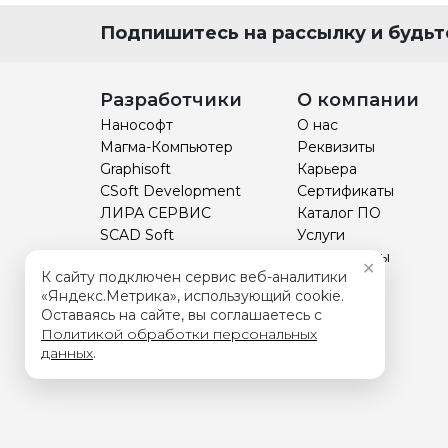
Подпишитесь на рассылку и будьте
Разработчики
О компании
Нанософт
О нас
Магма-Компьютер
Реквизиты
Graphisoft
Карьера
CSoft Development
Сертификаты
ЛИРА СЕРВИС
Каталог ПО
SCAD Soft
Услуги
НТП Трубопровод
Прайс-листы
✕
К сайту подключен сервис веб-аналитики
Технософт
Курсы
«Яндекс.Метрика», использующий cookie.
Отзывы
Оставаясь на сайте, вы соглашаетесь с
BIM
Политикой обработки персональных
данных
.