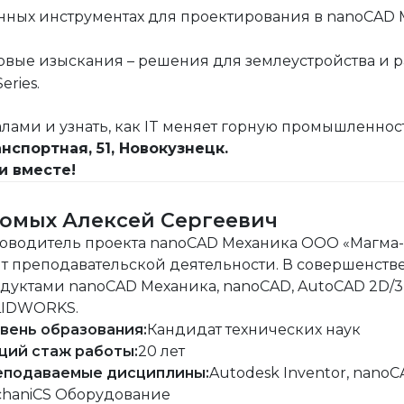
нных инструментах для проектирования в nanoCAD 
вые изыскания – решения для землеустройства и р
ries.
ами и узнать, как IT меняет горную промышленност
нспортная, 51, Новокузнецк.
и вместе!
омых Алексей Сергеевич
оводитель проекта nanoCAD Механика ООО «Магма-Ко
т преподавательской деятельности. В совершенст
дуктами nanoCAD Механика, nanoCAD, AutoCAD 2D/3D,
LIDWORKS.
вень образования:
Кандидат технических наук
ий стаж работы:
20 лет
подаваемые дисциплины:
Autodesk Inventor, nano
haniCS Оборудование