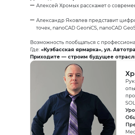
Алексей Хромых расскажет о совреме
Александр Яковлев представит цифро
точек, nanoCAD GeoniCS, nanoCAD GeoSe
Возможность пообщаться с профессионал
Где:
«Кузбасская ярмарка», ул. Автотра
Приходите — строим будущее отрасл
Хр
Рук
опы
про
SO
Уро
Общ
Пре
Mec