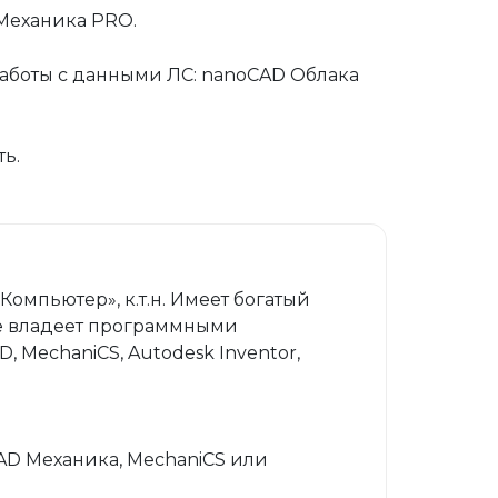
Механика PRO.
аботы с данными ЛС: nanoCAD Облака
ь.
мпьютер», к.т.н. Имеет богатый
ве владеет программными
 MechaniCS, Autodesk Inventor,
CAD Механика, MechaniCS или