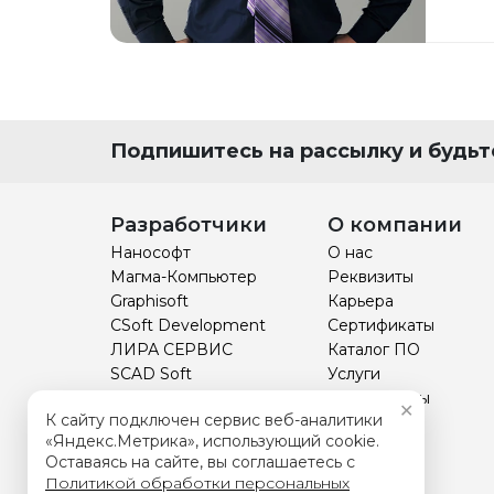
Подпишитесь на рассылку и будьте
Разработчики
О компании
Нанософт
О нас
Магма-Компьютер
Реквизиты
Graphisoft
Карьера
CSoft Development
Сертификаты
ЛИРА СЕРВИС
Каталог ПО
SCAD Soft
Услуги
НТП Трубопровод
Прайс-листы
✕
К сайту подключен сервис веб-аналитики
Технософт
Курсы
«Яндекс.Метрика», использующий cookie.
Отзывы
Оставаясь на сайте, вы соглашаетесь с
BIM
Политикой обработки персональных