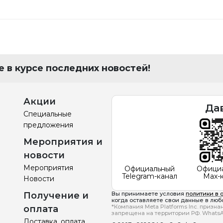
 в курсе последних новостей!
Акции
Да
Специальные
предложения
Мероприятия и
новости
Мероприятия
Официальный
Офици
Telegram-канал
Max-
Новости
Получение и
Вы принимаете условия
политики в 
когда оставляете свои данные в любо
*Компания Meta Platforms Inc. призн
оплата
запрещена на территории РФ. WhatsA
Доставка, оплата,