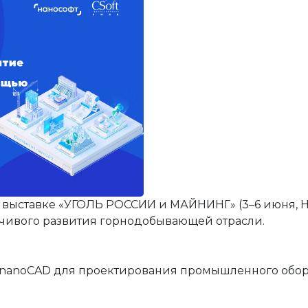
е
ния
я и автоматики
оды
 решения
ция
ектами недвижимости
йств
сы
я и автоматики
 выставке «УГОЛЬ РОССИИ и МАЙНИНГ» (3–6 июня, Н
чивого развития горнодобывающей отрасли.
nanoCAD для проектирования промышленного обор