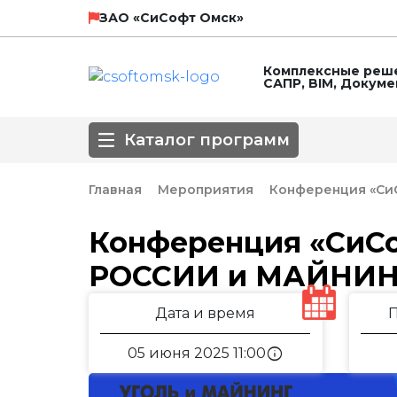
НТП Трубопровод
SCAD Soft
ЗАО «СиСофт Омск»
Комплексные реше
САПР, BIM, Докум
ЛИРА СЕРВИС
Технософт
Каталог программ
ГК Астра
Главная
Мероприятия
Конференция «СиС
Направление
Конференция «СиСо
РОССИИ и МАЙНИН
3D-моделирование
BIM
Автоматизирова
Популярные САПР
Базовые САПР
Инженерные сет
Дата и время
Обработка сканированных изображе
Оформление чертежей
ПОС, ППР
info
05 июня 2025 11:00
СПДС
СПДС КМ
СПДС, КЖИ, КЖ