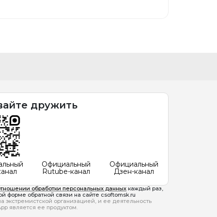
вайте дружить
альный
Официальный
Официальный
канал
Rutube-канал
Дзен-канал
отношении обработки персональных данных
каждый раз,
й форме обратной связи на сайте csoftomsk.ru
ана экстремистской организацией, и ее деятельность
pp является ее продуктом.