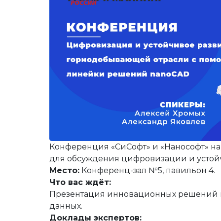
Строительство и архитектура
ЕСКД
Машиностроени
Инженерный анализ
Электротехнические реше
Системы контрол
Инженерные изыскания
Магистральные трубопров
Технологические
Документооборот
Электронный архив
Визуализация
Нормативно-техническая документа
Другое
Управление объ
Разработка радиоэлектронных устро
Расчетное ПО
Облачные серви
Операционные системы
Защита данных
Каталоги
Корпоративные системы
Системы контрол
Конференция «СиСофт» и «Нанософт» на
для обсуждения цифровизации и устой
Место:
Конференц-зал №5, павильон 4.
Что вас ждёт:
Презентация инновационных решений 
данных.
Доклады экспертов: