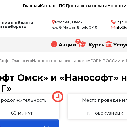
Главная
Каталог ПО
Доставка и оплата
Новости
Россия, Омск,
+7 (38
ния в области
ентооборота
ул. 8 Марта 8, оф. 9-10
info@
7
Акции
Курсы
Услу
офт Омск» и «Нанософт» на выставке «УГОЛЬ РОССИИ и
фт Омск» и «Нанософт» н
Г»
нное проектирование
и
Продолжительность
Место проведени
ний
60 минут
г. Новокузнецк