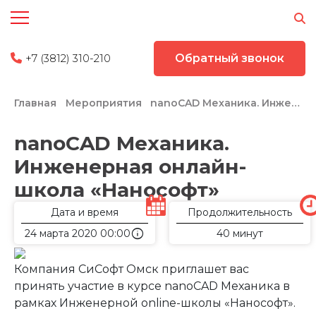
+7 (3812) 310-210
Обратный звонок
Главная
Мероприятия
nanoCAD Механика. Инженерная онлайн-школа «Нанософт»
nanoCAD Механика.
Инженерная онлайн-
школа «Нанософт»
Дата и время
Продолжительность
info
24 марта 2020 00:00
40 минут
Компания СиСофт Омск приглашет вас
принять участие в курсе nanoCAD Механика в
рамках Инженерной online-школы «Нанософт».