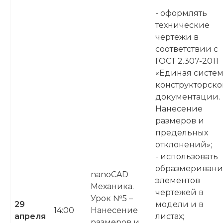
- оформлять
технические
чертежи в
соответствии с
ГОСТ 2.307-2011
«Единая систе
конструкторск
документации.
Нанесение
размеров и
предельных
отклонений»;
- использовать
образмеривани
nanoCAD
элементов
Механика.
чертежей в
Урок №5 –
29
модели и в
14:00
Нанесение
апреля
листах;
размеров и