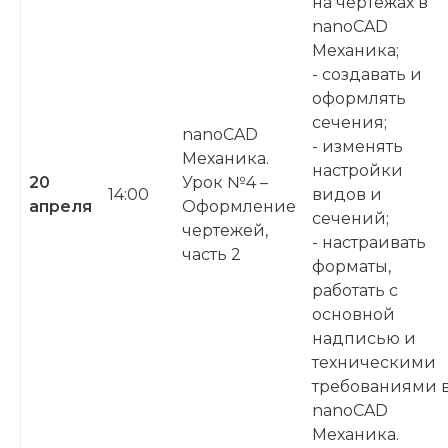
на чертежах в
nanoCAD
Механика;
- создавать и
оформлять
сечения;
nanoCAD
- изменять
Механика.
настройки
20
Урок №4 –
14:00
видов и
апреля
Оформление
сечений;
чертежей,
- настраивать
часть 2
форматы,
работать с
основной
надписью и
техническими
требованиями 
nanoCAD
Механика.