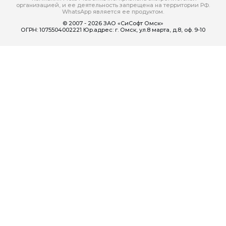
организацией, и ее деятельность запрещена на территории РФ.
WhatsApp является ее продуктом.
© 2007 - 2026 ЗАО «СиСофт Омск»
ОГРН: 1075504002221 Юр.адрес: г. Омск, ул.8 марта, д.8, оф. 9-10