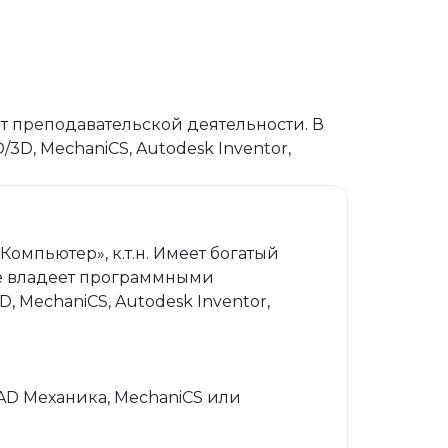
т преподавательской деятельности. В
D, MechaniCS, Autodesk Inventor,
мпьютер», к.т.н. Имеет богатый
ве владеет программными
 MechaniCS, Autodesk Inventor,
CAD Механика, MechaniCS или