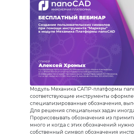
Строительство и архитектура
ЕСКД
Машиностроени
Инженерный анализ
Электротехнические реше
Системы контрол
Инженерные изыскания
Магистральные трубопров
Технологические
Документооборот
Электронный архив
Визуализация
Нормативно-техническая документа
Другое
Управление объ
Разработка радиоэлектронных устро
Расчетное ПО
Облачные серви
Операционные системы
Защита данных
Каталоги
Корпоративные системы
Системы контрол
Модуль Механика САПР-платформы nan
соответствующие инструменты оформлени
специализированные обозначения, вып
Для решения специальных задач иногда
Прорисовывать обозначения из примити
много и когда с этих обозначений нужн
собственный символ обозначения инстр