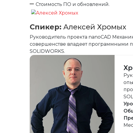
Стоимость ПО и обновлений.
Спикер:
Алексей Хромых
Руководитель проекта nanoCAD Механика
совершенстве владеет программными про
SOLIDWORKS.
Хр
Рук
опы
про
SO
Уро
Общ
Пре
Mec