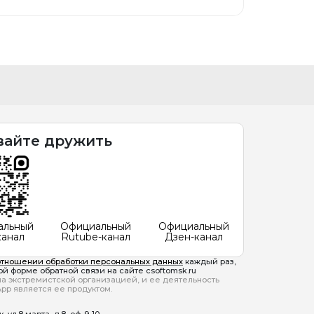
вайте дружить
альный
Официальный
Официальный
канал
Rutube-канал
Дзен-канал
отношении обработки персональных данных
каждый раз,
й форме обратной связи на сайте csoftomsk.ru
ана экстремистской организацией, и ее деятельность
pp является ее продуктом.