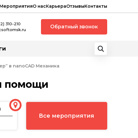
Мероприятия
О нас
Карьера
Отзывы
Контакты
12) 310-210
Обратный звонок
csoftomsk.ru
ги
ер” в nanoCAD Механика
и помощи
я
Все мероприятия