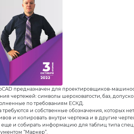
е
ния
я и автоматики
оды
 решения
ция
ектами недвижимости
йств
сы
я и автоматики
oCAD предназначен для проектировщиков-машинос
я чертежей: символы шероховатости, баз, допусков
олненные по требованиям ЕСКД.
 требуются и собственные обозначения, которых не
вов и копировать внутри чертежа и в другие черт
о еще и собирать информацию для таблиц типа спец
ументом “Маркер”.