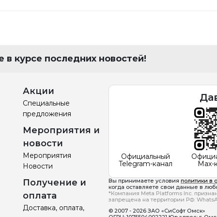
 в курсе последних новостей!
Акции
Да
Специальные
предложения
Мероприятия и
новости
Мероприятия
Официальный
Офици
Telegram-канал
Max-
Новости
Получение и
Вы принимаете условия
политики в 
когда оставляете свои данные в любо
*Компания Meta Platforms Inc. призн
оплата
запрещена на территории РФ. WhatsA
Доставка, оплата,
© 2007 - 2026 ЗАО «СиСофт Омск»