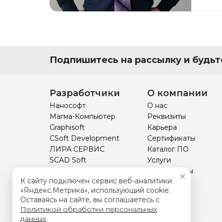
Подпишитесь на рассылку и будьте
Разработчики
О компании
Нанософт
О нас
Магма-Компьютер
Реквизиты
Graphisoft
Карьера
CSoft Development
Сертификаты
ЛИРА СЕРВИС
Каталог ПО
SCAD Soft
Услуги
НТП Трубопровод
Прайс-листы
✕
К сайту подключен сервис веб-аналитики
Технософт
Курсы
«Яндекс.Метрика», использующий cookie.
Отзывы
Оставаясь на сайте, вы соглашаетесь с
BIM
Политикой обработки персональных
данных
.