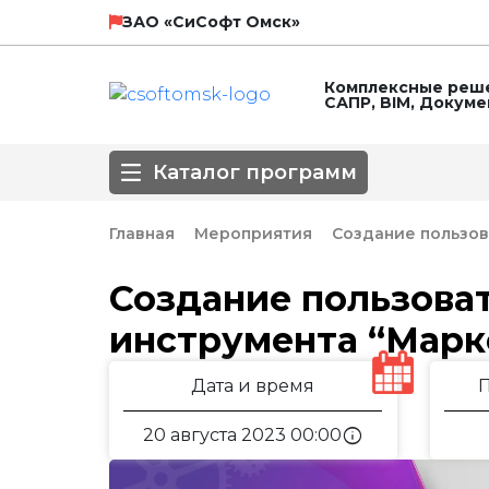
НТП Трубопровод
SCAD Soft
ЗАО «СиСофт Омск»
Комплексные реше
САПР, BIM, Докум
ЛИРА СЕРВИС
Технософт
Каталог программ
ГК Астра
Главная
Мероприятия
Создание пользов
Направление
Создание пользова
инструмента “Марк
3D-моделирование
BIM
Автоматизирова
Популярные САПР
Базовые САПР
Инженерные сет
Дата и время
Обработка сканированных изображе
Оформление чертежей
ПОС, ППР
info
20 августа 2023 00:00
СПДС
СПДС КМ
СПДС, КЖИ, КЖ