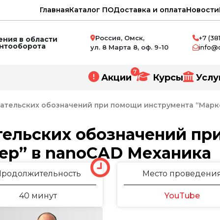
Главная
Каталог ПО
Доставка и оплата
Новости
Россия, Омск,
+7 (38
ния в области
ентооборота
ул. 8 Марта 8, оф. 9-10
info@
7
Акции
Курсы
Услу
ательских обозначений при помощи инструмента “Марк
тельских обозначений пр
ер” в nanoCAD Механика
нное проектирование
и
Продолжительность
Место проведени
ний
40 минут
YouTube