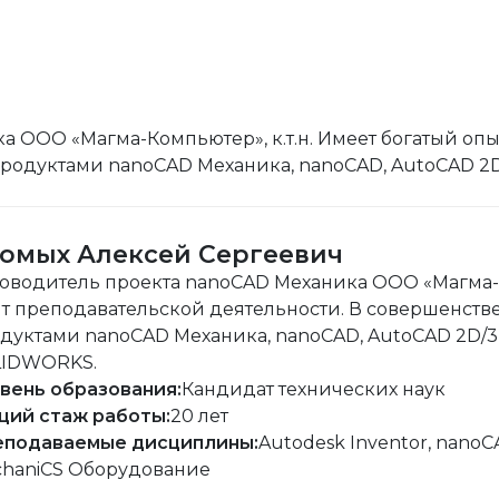
 ООО «Магма-Компьютер», к.т.н. Имеет богатый опы
дуктами nanoCAD Механика, nanoCAD, AutoCAD 2D/3
омых Алексей Сергеевич
оводитель проекта nanoCAD Механика ООО «Магма-Ко
т преподавательской деятельности. В совершенст
дуктами nanoCAD Механика, nanoCAD, AutoCAD 2D/3D,
LIDWORKS.
вень образования:
Кандидат технических наук
ий стаж работы:
20 лет
подаваемые дисциплины:
Autodesk Inventor, nano
haniCS Оборудование