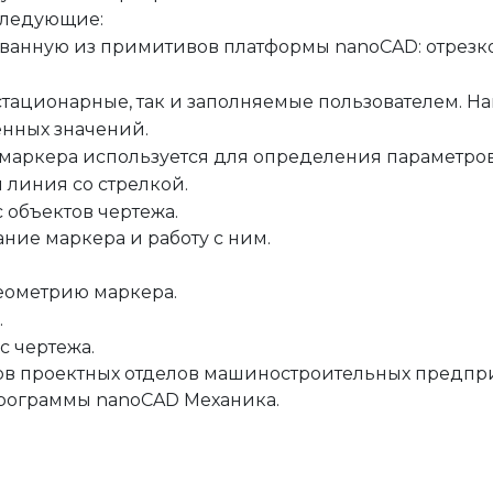
следующие:
анную из примитивов платформы nanoCAD: отрезков
стационарные, так и заполняемые пользователем. Н
енных значений.
 маркера используется для определения параметров
 линия со стрелкой.
объектов чертежа.
ние маркера и работу с ним.
геометрию маркера.
.
 чертежа.
в проектных отделов машиностроительных предприят
рограммы nanoCAD Механика.