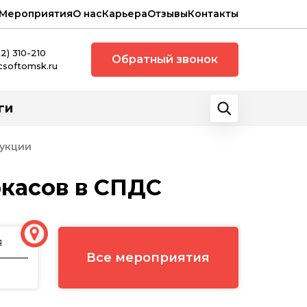
Мероприятия
О нас
Карьера
Отзывы
Контакты
12) 310-210
Обратный звонок
csoftomsk.ru
ги
рукции
касов в СПДС
я
Все мероприятия