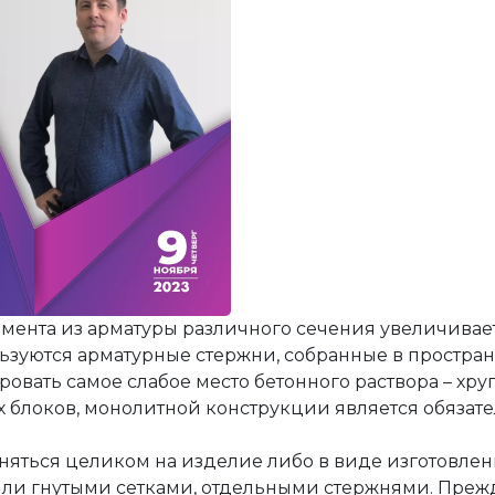
е
ния
я и автоматики
оды
 решения
ция
ектами недвижимости
йств
сы
я и автоматики
ента из арматуры различного сечения увеличивае
ьзуются арматурные стержни, собранные в простра
вать самое слабое место бетонного раствора – хруп
х блоков, монолитной конструкции является обяза
яться целиком на изделие либо в виде изготовлен
ли гнутыми сетками, отдельными стержнями. Прежд