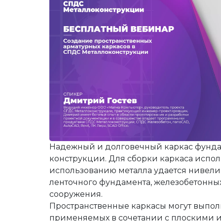
Строительство и архитектура
ЕСКД
Машиностроени
Инженерный анализ
Электротехнические реше
Системы контрол
Инженерные изыскания
Магистральные трубопров
Технологические
Документооборот
Электронный архив
Визуализация
Нормативно-техническая документа
Другое
Управление объ
Разработка радиоэлектронных устро
Расчетное ПО
Облачные серви
Операционные системы
Защита данных
Каталоги
Корпоративные системы
Системы контрол
Надежный и долговечный каркас фундам
конструкции. Для сборки каркаса испол
использованию металла удается нивелиро
ленточного фундамента, железобетонны
сооружения.
Пространственные каркасы могут выполн
применяемых в сочетании с плоскими и