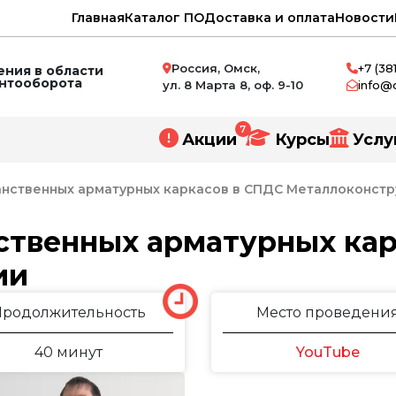
Главная
Каталог ПО
Доставка и оплата
Новости
Россия, Омск,
+7 (38
ния в области
ентооборота
ул. 8 Марта 8, оф. 9-10
info@
7
Акции
Курсы
Услу
нственных арматурных каркасов в СПДС Металлоконст
ственных арматурных кар
ии
нное проектирование
и
Продолжительность
Место проведени
ний
40 минут
YouTube