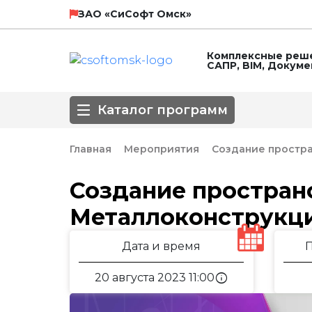
НТП Трубопровод
SCAD Soft
ЗАО «СиСофт Омск»
Комплексные реше
САПР, BIM, Докум
ЛИРА СЕРВИС
Технософт
Каталог программ
ГК Астра
Главная
Мероприятия
Создание простра
Направление
Создание простран
Металлоконструкц
3D-моделирование
BIM
Автоматизирова
Популярные САПР
Базовые САПР
Инженерные сет
Дата и время
Обработка сканированных изображе
Оформление чертежей
ПОС, ППР
info
20 августа 2023 11:00
СПДС
СПДС КМ
СПДС, КЖИ, КЖ