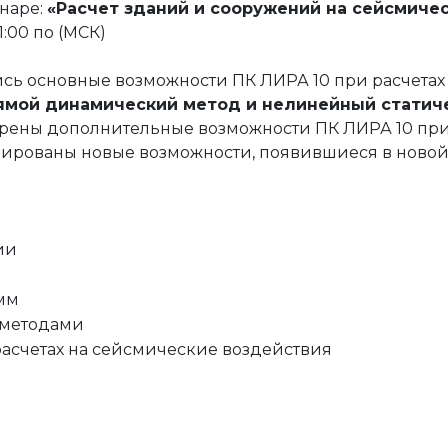
е
наре:
«Расчет зданий и сооружений на сейсмичес
1:00 по (МСК)
ния
я и автоматики
оды
 решения
ись основные возможности ПК ЛИРА 10 при расчетах
ямой динамический метод и нелинейный статичес
отрены дополнительные возможности ПК ЛИРА 10 при
рированы новые возможности, появившиеся в новой
ция
ектами недвижимости
йств
сы
ии
я и автоматики
мм
 методами
асчетах на сейсмические воздействия