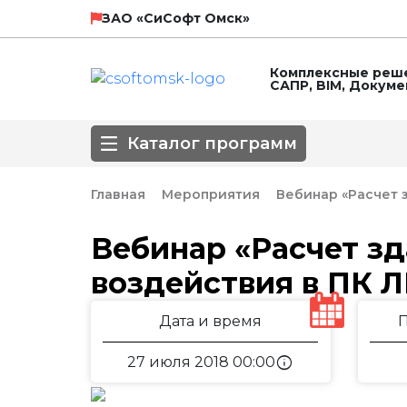
НТП Трубопровод
SCAD Soft
ЗАО «СиСофт Омск»
Комплексные реше
САПР, BIM, Докум
ЛИРА СЕРВИС
Технософт
Каталог программ
ГК Астра
Главная
Мероприятия
Вебинар «Расчет 
Направление
Вебинар «Расчет з
воздействия в ПК ЛИ
3D-моделирование
BIM
Автоматизирова
Популярные САПР
Базовые САПР
Инженерные сет
Дата и время
Обработка сканированных изображе
Оформление чертежей
ПОС, ППР
info
27 июля 2018 00:00
СПДС
СПДС КМ
СПДС, КЖИ, КЖ