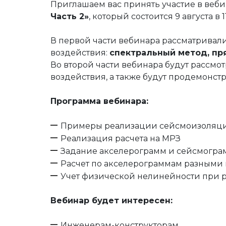
Строительство и архитектура
ЕСКД
Машиностроени
Приглашаем вас принять участие в веби
Часть 2»
, который состоится 9 августа в 1
Инженерный анализ
Электротехнические реше
Системы контрол
Инженерные изыскания
Магистральные трубопров
Технологические
В первой части вебинара рассматривал
воздействия:
спектральный метод, пр
Документооборот
Электронный архив
Визуализация
Во второй части вебинара будут рассм
воздействия, а также будут продемонст
Нормативно-техническая документа
Другое
Управление объ
Разработка радиоэлектронных устро
Расчетное ПО
Облачные серви
Программа вебинара:
Операционные системы
Защита данных
Каталоги
Примеры реализации сейсмоизоляц
Корпоративные системы
Системы контрол
Реализация расчета на МРЗ
Задание акселерограмм и сейсмогра
Расчет по акселерограммам разными
Учет физической нелинейности при р
Вебинар будет интересен:
Инженерам-конструкторам