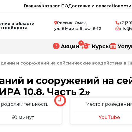
Главная
Каталог ПО
Доставка и оплата
Новости
Россия, Омск,
+7 (38
ния в области
ентооборота
ул. 8 Марта 8, оф. 9-10
info@
7
Акции
Курсы
Услу
зданий и сооружений на сейсмические воздействия в ПК 
даний и сооружений на с
РА 10.8. Часть 2»
нное проектирование
и
Продолжительность
Место проведени
ний
60 минут
YouTube