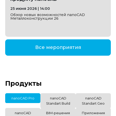
25 июня 2026 | 14:00
2
Обзор новых возможностей nanoCAD
С
Металлоконструкции 26
n
с
Все мероприятия
Продукты
nanoCAD Pro
nanoCAD
nanoCAD
Standart Build
Standart Geo
nanoCAD
BIM-решения
Приложения