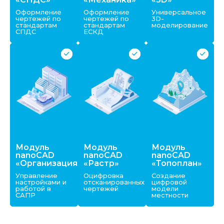
Оформление
Оформление
Универсальное
чертежей по
чертежей по
3D-
стандартам
стандартам
моделирование
СПДС
ЕСКД
Модуль
Модуль
Модуль
nanoCAD
nanoCAD
nanoCAD
«Организация»
«Растр»
«Топоплан»
Управление
Оцифровка
Создание
настройками и
отсканированных
цифровой
работой в
чертежей
модели
САПР
местности