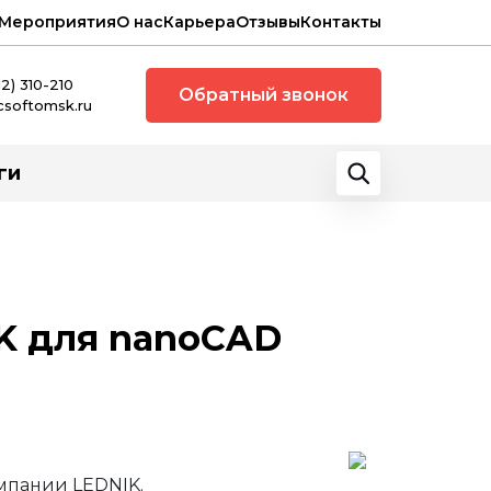
Мероприятия
О нас
Карьера
Отзывы
Контакты
12) 310-210
Обратный звонок
csoftomsk.ru
ги
K для nanoCAD
мпании LEDNIK.