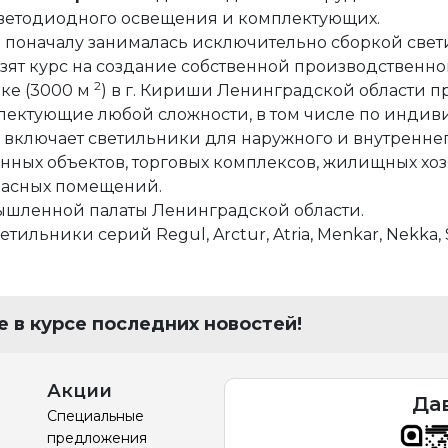
е
ветодиодного освещения и комплектующих.
ния
я и автоматики
и поначалу занималась исключительно сборкой свет
взят курс на создание собственной производственн
оды
 решения
2
ке (3000 м
) в г. Кириши Ленинградской области п
лектующие любой сложности, в том числе по индив
включает светильники для наружного и внутренне
ция
ектами недвижимости
ных объектов, торговых комплексов, жилищных хоз
пасных помещений.
йств
сы
ышленной палаты Ленинградской области.
льники серий Regul, Arctur, Atria, Menkar, Nekka, Sa
я и автоматики
 в курсе последних новостей!
Акции
Да
Специальные
предложения