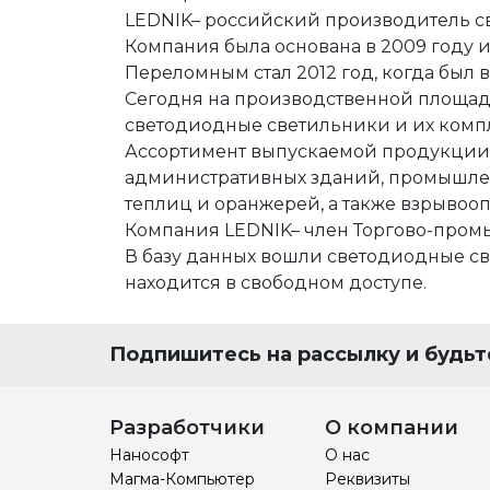
Строительство и архитектура
ЕСКД
Машиностроени
LEDNIK– российский производитель с
Инженерный анализ
Электротехнические реше
Системы контрол
Компания была основана в 2009 году 
Переломным стал 2012 год, когда был 
Инженерные изыскания
Магистральные трубопров
Технологические
Сегодня на производственной площад
светодиодные светильники и их комп
Документооборот
Электронный архив
Визуализация
Ассортимент выпускаемой продукции 
Нормативно-техническая документа
Другое
Управление объ
административных зданий, промышлен
теплиц и оранжерей, а также взрывоо
Разработка радиоэлектронных устро
Расчетное ПО
Облачные серви
Компания LEDNIK– член Торгово-пром
Операционные системы
Защита данных
Каталоги
В базу данных вошли светодиодные свети
находится в свободном доступе.
Корпоративные системы
Системы контрол
Подпишитесь на рассылку и будьте
Разработчики
О компании
Нанософт
О нас
Магма-Компьютер
Реквизиты