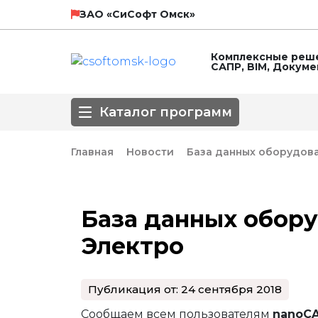
НТП Трубопровод
SCAD Soft
ЗАО «СиСофт Омск»
Комплексные реше
САПР, BIM, Докум
ЛИРА СЕРВИС
Технософт
Каталог программ
ГК Астра
Главная
Новости
База данных оборудов
Направление
База данных обор
3D-моделирование
BIM
Автоматизирова
Электро
Популярные САПР
Базовые САПР
Инженерные сет
Обработка сканированных изображе
Оформление чертежей
ПОС, ППР
Публикация от: 24 сентября 2018
СПДС
СПДС КМ
СПДС, КЖИ, КЖ
Сообщаем всем пользователям
nanoC