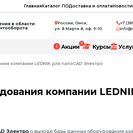
Главная
Каталог ПО
Доставка и оплата
Новости
Россия, Омск,
+7 (38
ния в области
ентооборота
ул. 8 Марта 8, оф. 9-10
info@
7
Акции
Курсы
Услу
ания компании LEDNIK для nanoCAD Электро
удования компании LEDNI
нное проектирование
и
ний
AD Электро
о выходе базы данных оборудования ко