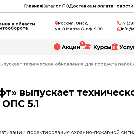
Главная
Каталог ПО
Доставка и оплата
Новости
Россия, Омск,
+7 (38
ния в области
ентооборота
ул. 8 Марта 8, оф. 9-10
info@
7
Акции
Курсы
Услу
ыпускает техническое обновление для продукта nanoCA
фт» выпускает техническ
нное проектирование
ОПС 5.1
и
ний
матизации проектирования охранно-пожарной сигн