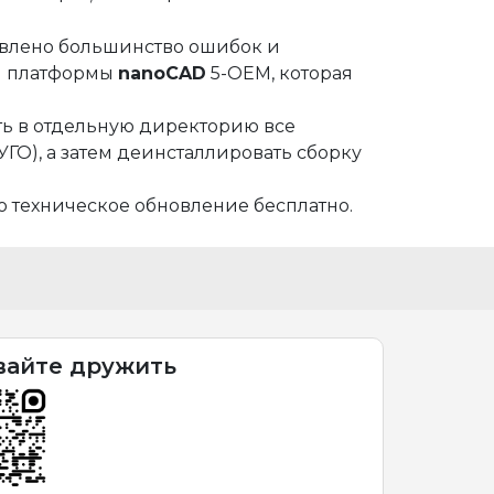
правлено большинство ошибок и
ии платформы
nanoCAD
5-OEM, которая
ть в отдельную директорию все
ГО), а затем деинсталлировать сборку
то техническое обновление бесплатно.
вайте дружить