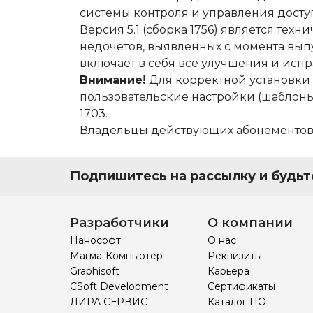
Строительство и архитектура
ЕСКД
Машиностроени
системы контроля и управления досту
Инженерный анализ
Электротехнические реше
Системы контрол
Версия 5.1 (сборка 1756) является тех
недочетов, выявленных с момента выпу
Инженерные изыскания
Магистральные трубопров
Технологические
включает в себя все улучшения и исп
Внимание!
Для корректной установки 
Документооборот
Электронный архив
Визуализация
пользовательские настройки (шаблоны 
Нормативно-техническая документа
Другое
Управление объ
1703.
Владельцы действующих абонементов
Разработка радиоэлектронных устро
Расчетное ПО
Облачные серви
Операционные системы
Защита данных
Каталоги
Подпишитесь на рассылку и будьте
Корпоративные системы
Системы контрол
Разработчики
О компании
Нанософт
О нас
Магма-Компьютер
Реквизиты
Graphisoft
Карьера
CSoft Development
Сертификаты
ЛИРА СЕРВИС
Каталог ПО