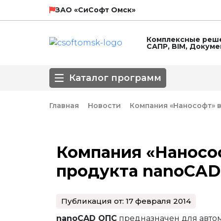
НТП Трубопровод
SCAD Soft
ЗАО «СиСофт Омск»
Комплексные реше
САПР, BIM, Докум
ЛИРА СЕРВИС
Технософт
Каталог программ
ГК Астра
Главная
Новости
Компания «Нанософт» в
Направление
Компания «Наносо
3D-моделирование
BIM
Автоматизирова
продукта nanoCAD 
Популярные САПР
Базовые САПР
Инженерные сет
Обработка сканированных изображе
Оформление чертежей
ПОС, ППР
Публикация от: 17 февраля 2014
СПДС
СПДС КМ
СПДС, КЖИ, КЖ
nanoCAD ОПС
предназначен для авто