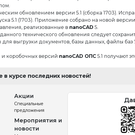
е
пом.
ния
я и автоматики
ническим обновлением версии 5.1 (сборка 1703). Ис
ска 5.1 (1703). Приложение собрано на новой верс
оды
 решения
равления, реализованные в
nanoCAD
5.
данного технического обновления следует сохрани
для выгрузки документов, базы данных, файлы баз У
ция
ектами недвижимости
 и коробочных версий
nanoCAD ОПС
5.1 получают э
йств
сы
 в курсе последних новостей!
я и автоматики
Акции
Да
Специальные
предложения
Мероприятия и
новости