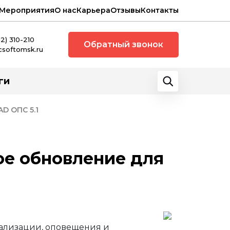
Мероприятия
О нас
Карьера
Отзывы
Контакты
12) 310-210
Обратный звонок
csoftomsk.ru
ги
D ОПС 5.1
ое обновление для
ализации, оповещения и