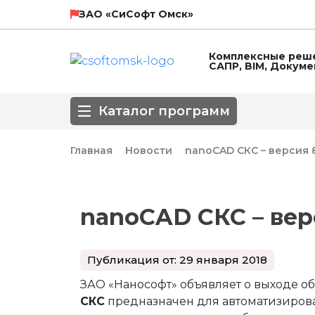
НТП Трубопровод
SCAD Soft
ЗАО «СиСофт Омск»
Комплексные реше
САПР, BIM, Докум
ЛИРА СЕРВИС
Технософт
Каталог программ
ГК Астра
Главная
Новости
nanoCAD СКС – версия 8
Направление
nanoCAD СКС – вер
3D-моделирование
BIM
Автоматизирова
Популярные САПР
Базовые САПР
Инженерные сет
Публикация от: 29 января 2018
Обработка сканированных изображе
Оформление чертежей
ПОС, ППР
ЗАО «Нанософт» объявляет о выходе 
СПДС
СПДС КМ
СПДС, КЖИ, КЖ
СКС
предназначен для автоматизирова