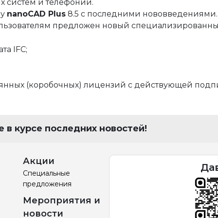
х систем и телефонии.
е
му
nanoCAD Plus
8.5 с последними нововведениями.
ния
я и автоматики
ользователям предложен новый специализированн
оды
 решения
та IFC;
ция
ектами недвижимости
янных (коробочных) лицензий с действующей подп
йств
сы
 в курсе последних новостей!
я и автоматики
Акции
Да
Специальные
предложения
Мероприятия и
новости