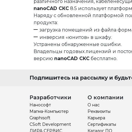
различного назначения, кабеленесущи
Строительство и архитектура
ЕСКД
Машиностроени
nanoCAD СКС
8.5 использует платфор
Инженерный анализ
Электротехнические реше
Системы контрол
Наряду с обновленной платформой п
продукта:
Инженерные изыскания
Магистральные трубопров
Технологические
загрузка помещений из файла форма
Документооборот
Электронный архив
Визуализация
инверсия «юнитов» в шкафу.
Устранены обнаруженные ошибки.
Нормативно-техническая документа
Другое
Управление объ
Владельцы годовых лицензий и посто
Разработка радиоэлектронных устро
Расчетное ПО
Облачные серви
версию
nanoCAD СКС
бесплатно.
Операционные системы
Защита данных
Каталоги
Подпишитесь на рассылку и будьте
Корпоративные системы
Системы контрол
Разработчики
О компании
Нанософт
О нас
Магма-Компьютер
Реквизиты
Graphisoft
Карьера
CSoft Development
Сертификаты
ЛИРА СЕРВИС
Каталог ПО