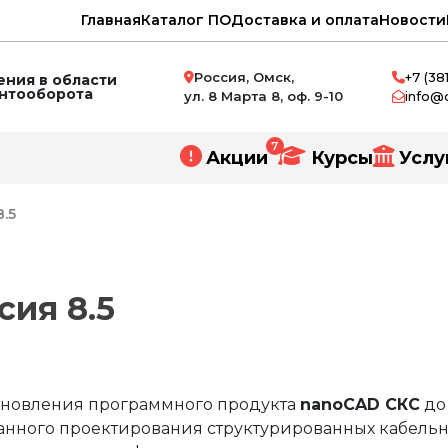
Главная
Каталог ПО
Доставка и оплата
Новости
Россия, Омск,
+7 (38
ния в области
ентооборота
ул. 8 Марта 8, оф. 9-10
info@
7
Акции
Курсы
Услу
.5
сия 8.5
нное проектирование
и
ний
обновления программного продукта
nanoCAD СКС
до 
нного проектирования структурированных кабельн