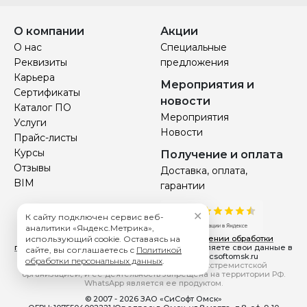
О компании
Акции
О нас
Специальные
Реквизиты
предложения
Карьера
Мероприятия и
Сертификаты
новости
Каталог ПО
Мероприятия
Услуги
Новости
Прайс-листы
Курсы
Получение и оплата
Отзывы
Доставка, оплата,
BIM
гарантии
✕
К сайту подключен сервис веб-
аналитики «Яндекс.Метрика»,
использующий cookie. Оставаясь на
Вы принимаете условия
политики в отношении обработки
персональных данных
каждый раз, когда оставляете свои данные в
сайте, вы соглашаетесь с
Политикой
любой форме обратной связи на сайте csoftomsk.ru
обработки персональных данных
.
*Компания Meta Platforms Inc. признана экстремистской
организацией, и ее деятельность запрещена на территории РФ.
WhatsApp является ее продуктом.
© 2007 - 2026 ЗАО «СиСофт Омск»