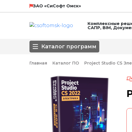
НТП Трубопровод
SCAD Soft
ЗАО «СиСофт Омск»
Комплексные реше
САПР, BIM, Докум
ЛИРА СЕРВИС
Технософт
Каталог программ
ГК Астра
Главная
Каталог ПО
Project Studio CS Эл
Направление
3D-моделирование
BIM
Автоматизирова
P
Популярные САПР
Базовые САПР
Инженерные сет
Обработка сканированных изображе
Оформление чертежей
ПОС, ППР
СПДС
СПДС КМ
СПДС, КЖИ, КЖ