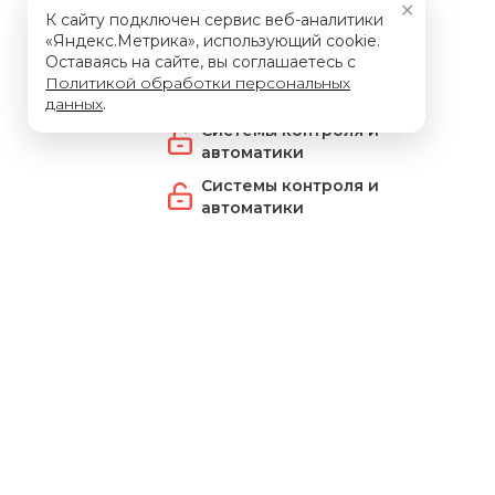
✕
Разработка
К сайту подключен сервис веб-аналитики
радиоэлектронных
«Яндекс.Метрика», использующий cookie.
устройств
Оставаясь на сайте, вы соглашаетесь с
Политикой обработки персональных
Расчетное ПО
данных
.
Системы контроля и
автоматики
Системы контроля и
автоматики
СПДС
СПДС КМ
СПДС, КЖИ, КЖ
Строительство и
архитектура
Технологические
решения
Управление
объектами