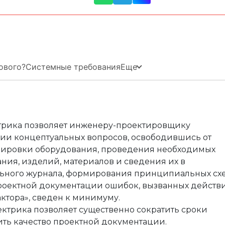
е
ния
я и автоматики
оды
 решения
Еще
ового?
Системные требования
ция
ектами недвижимости
йств
сы
ктрика позволяет инженеру-проектировщику
я и автоматики
ии концептуальных вопросов, освободившись от
кировки оборудования, проведения необходимых
ания, изделий, материалов и сведения их в
льного журнала, формирования принципиальных сх
проектной документации ошибок, вызванных действ
ктора», сведен к минимуму.
лектрика позволяет существенно сократить сроки
ть качество проектной документации.