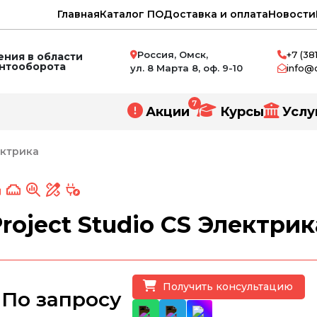
Главная
Каталог ПО
Доставка и оплата
Новости
Россия, Омск,
+7 (38
ния в области
ентооборота
ул. 8 Марта 8, оф. 9-10
info@
7
Акции
Курсы
Услу
ектрика
нное проектирование
roject Studio CS Электрик
и
ний
Получить консультацию
По запросу