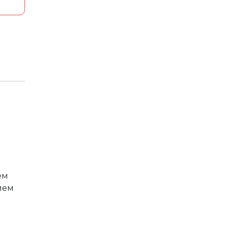
ем
ием