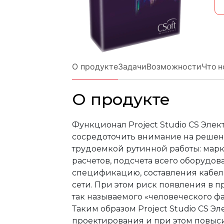
Строительство и архитектура
ЕСКД
Машиностроени
Инженерный анализ
Электротехнические реше
Системы контрол
Инженерные изыскания
Магистральные трубопров
Технологические
Документооборот
Электронный архив
Визуализация
О продукте
Задачи
Возможности
Что н
Нормативно-техническая документа
Другое
Управление объ
Разработка радиоэлектронных устро
Расчетное ПО
Облачные серви
О продукте
Операционные системы
Защита данных
Каталоги
Функционал Project Studio CS Эле
Корпоративные системы
Системы контрол
сосредоточить внимание на решен
трудоемкой рутинной работы: мар
расчетов, подсчета всего оборудов
спецификацию, составления кабе
сети. При этом риск появления в 
так называемого «человеческого фа
Таким образом Project Studio CS Э
проектирования и при этом повыси